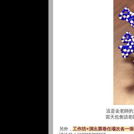
這是金老師的
當天也會請老
另外，
工作坊+演出票卷任場次各一張