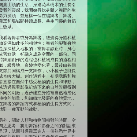
關渡山頭的生活，身邊花草樹木的生長引
發我的靈感，我開始尋找身體／舞蹈的生
命力源頭，並建構一個在編舞者、舞者、
觀眾和場域間持續成長、共生同榮的舞蹈
生態系。
我看著舞者或身為舞者，總覺得身體和植
物充滿如此多的相似性：舞者的腳和身體
是深深植入地板的；當舞者靜止時，身心
依舊鮮活，卻融入成為空間的一部份。同
時舞蹈創作的過程也和植物成長的過程相
似，緩慢地、奇妙地變化著，最後由各個
支節共同構成一支舞作，小小種子也能長
成奇峻大樹。創作過程中，初期我將和舞
者直接在自然中感受植物的生長和律動，
或透過觀看影像紀錄下來的自然景觀得到
不同的刺激，逐步建立身體裡自然地潛化
轉換的能量，和細緻地發展的身體質地，
在舞者的舞蹈方式和植物的生長方式間，
找到一種互動的律動。
另外，關於人類和植物間相對的時間、空
間之思考，將用舞蹈和影像之間的對話來
呈現，試圖引導觀眾進入一個熟悉世界中
的嶄新視野，用舞蹈和影像創造一個，對