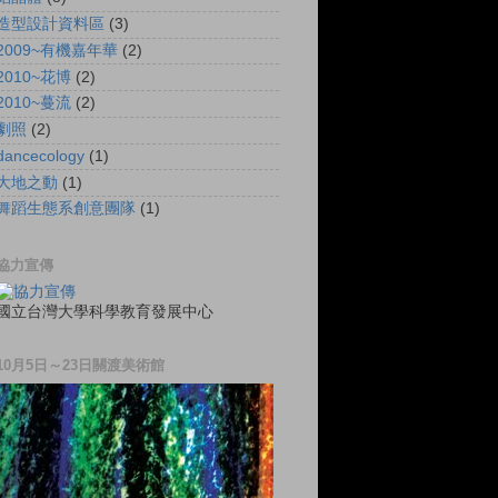
造型設計資料區
(3)
2009~有機嘉年華
(2)
2010~花博
(2)
2010~蔓流
(2)
劇照
(2)
dancecology
(1)
大地之動
(1)
舞蹈生態系創意團隊
(1)
協力宣傳
國立台灣大學科學教育發展中心
10月5日～23日關渡美術館