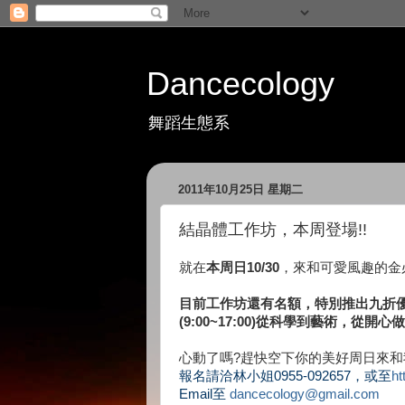
Dancecology
舞蹈生態系
2011年10月25日 星期二
結晶體工作坊，本周登場!!
就在
本周日10/30
，來和可愛風趣的金
目前工作坊還有名額，特別推出九折優惠
(9:00~17:00)從科學到藝術，
心動了嗎?趕快空下你的美好周日來和
報名請洽林小姐0955-092657，或至
ht
Email至
dancecology@gmail.com