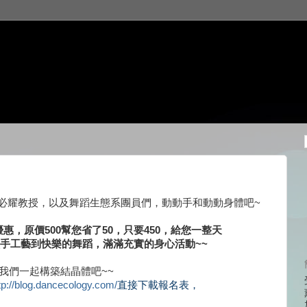
必耀教授，以及舞蹈生態系團員們，動動手和動動身體吧~
，原價500幫您省了50，只要450，給您一整天
從開心做手工藝到快樂的舞蹈，滿滿充實的身心活動~~
我們一起構築結晶體吧~~
tp://blog.dancecology.com/
直接下載報名表，