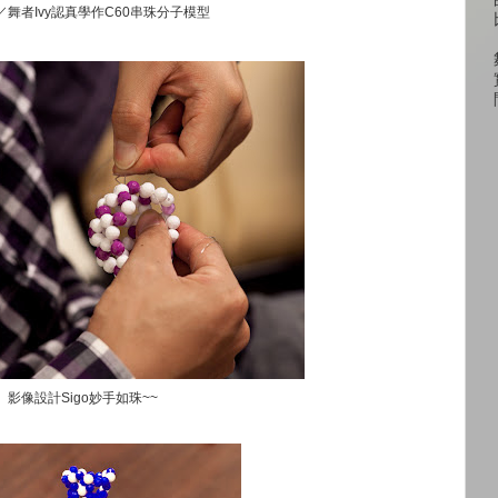
／舞者Ivy認真學作C60串珠分子模型
影像設計Sigo妙手如珠~~