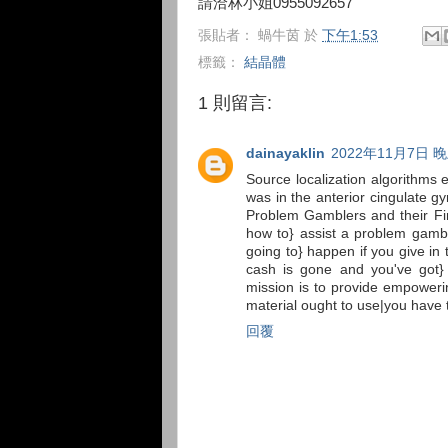
請洽林小姐0955092657
張貼者：
蝸牛茵
於
下午1:53
標籤：
結晶體
1 則留言:
dainayaklin
2022年11月7日 晚
Source localization algorithms e
was in the anterior cingulate g
Problem Gamblers and their Fi
how to} assist a problem gambl
going to} happen if you give in 
cash is gone and you've got}
mission is to provide empoweri
material ought to use|you have 
回覆