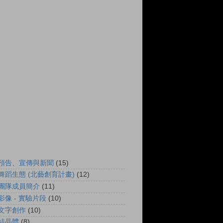
預告、宣傳與新聞
(15)
舞蹈生態 (北藝創育計畫)
(12)
團隊成員簡介
(11)
影像 - 實驗片段
(10)
文字創作
(10)
結晶體
(8)