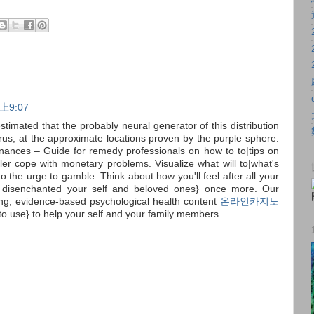
上9:07
stimated that the probably neural generator of this distribution
yrus, at the approximate locations proven by the purple sphere.
nances – Guide for remedy professionals on how to to|tips on
er cope with monetary problems. Visualize what will to|what's
to the urge to gamble. Think about how you'll feel after all your
 disenchanted your self and beloved ones} once more. Our
ng, evidence-based psychological health content
온라인카지노
to use} to help your self and your family members.